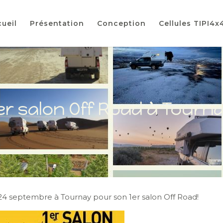
ueil
Présentation
Conception
Cellules TIPI4x
er salon Off Road à Tourn
u 24 septembre à Tournay pour son 1er salon Off Road!